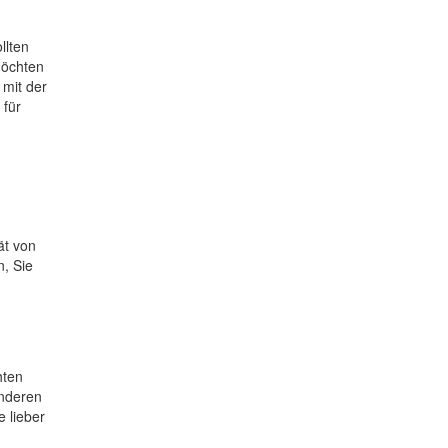
llten
möchten
mit der
 für
ät von
n, Sie
hten
anderen
e lieber