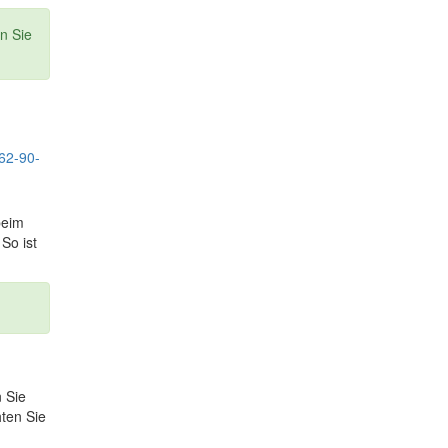
n Sie
beim
So ist
 Sie
hten Sie