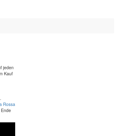
Bestseller
uf jeden
em Kauf
.
ia Rossa
m Ende